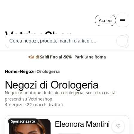
Accedi
🔍
Saldi
·
Saldi fino al -50% · Park Lane Roma
Home
»
Negozi
»
Orologeria
Negozi di Orologeria
Negozi e boutique dedicati a orologeria, scelti tra realtà
presenti su Vetrineshop.
4 negozi
22 marchi trattati
Eleonora Mantini
Sponsorizzato
♡