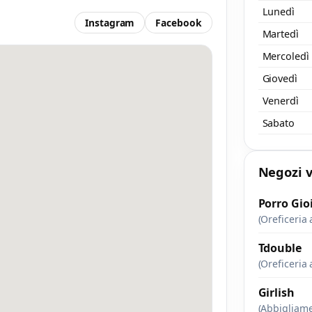
Scrivi a Mamamama
Lunedì
Instagram
Facebook
Invia un messaggio diretto al negozio
Martedì
tramite Vetrineshop.
Mercoledì
Giovedì
Venerdì
Sabato
aggio
 almeno 20 caratteri, così il negozio potrà capire meglio la tua richiesta.
Negozi v
Porro Gioi
(Oreficeria 
Tdouble
(Oreficeria 
Accetto l’informativa privacy
Girlish
(Abbigliam
nimo 20 caratteri
Invia messaggi