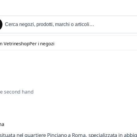
in Vetrineshop
Per i negozi
e e second hand
uata nel quartiere Pinciano a Roma, specializzata in abbig