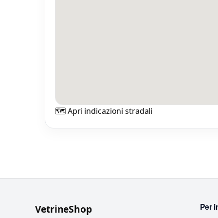
0 
🗺️ Apri indicazioni stradali
Per i
VetrineShop