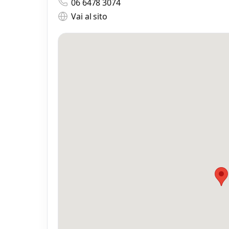
06 6478 3074
Vai al sito
Mess
Scrivi
Mi