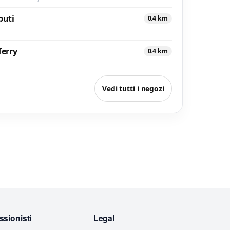
puti
0.4 km
Terry
0.4 km
Vedi tutti i negozi
ssionisti
Legal