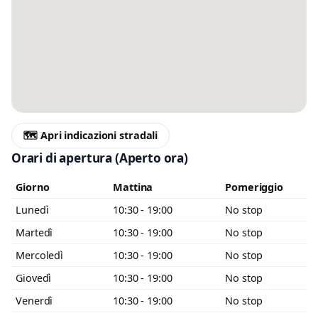
Messaggio
Scrivi almeno 20 caratteri, così il negozio potrà capire meglio la tua
richiesta.
🗺️ Apri indicazioni stradali
Orari di apertura
(Aperto ora)
Giorno
Mattina
Pomeriggio
Accetto l’informativa privacy
Lunedì
10:30 - 19:00
No stop
Minimo 20 caratteri
Invia messaggio
Martedì
10:30 - 19:00
No stop
0 / 2000
Mercoledì
10:30 - 19:00
No stop
Giovedì
10:30 - 19:00
No stop
Venerdì
10:30 - 19:00
No stop