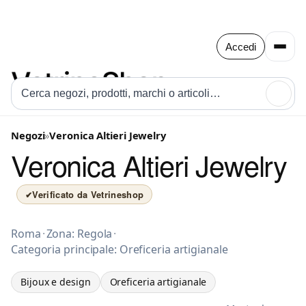
Accedi
🔍
Negozi
»
Veronica Altieri Jewelry
Veronica Altieri Jewelry
Verificato da Vetrineshop
✔
Bijoux e design a Roma
Roma
·
Zona: Regola
·
Categoria principale: Oreficeria artigianale
Bijoux e design
Oreficeria artigianale