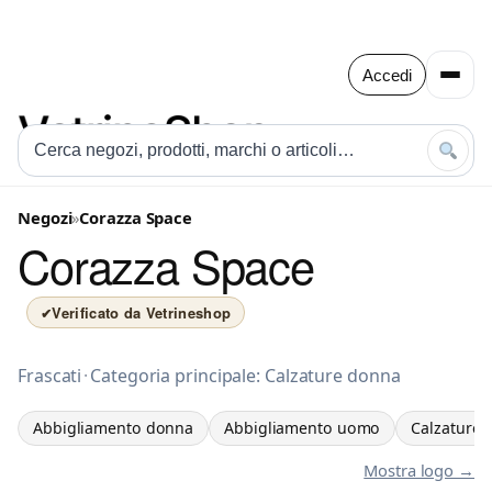
Accedi
Negozi
»
Corazza Space
Corazza Space
Verificato da Vetrineshop
✔
Abbigliamento donna a Frascati
Frascati
·
Categoria principale: Calzature donna
Abbigliamento donna
Abbigliamento uomo
Calzature 
Mostra logo →