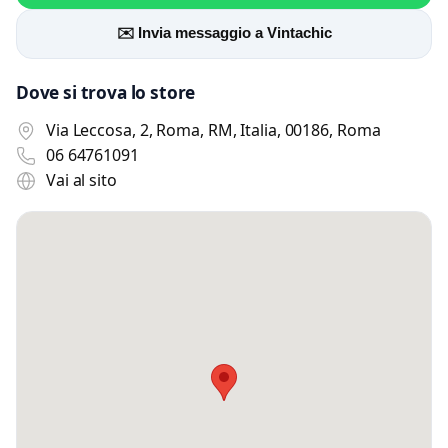
Accetto l’informativa privacy
✉️ Invia messaggio a Vintachic
Minimo 20 caratteri
Invia messaggio
Dove si trova lo store
0 / 2000
Via Leccosa, 2, Roma, RM, Italia, 00186, Roma
06 64761091
Vai al sito