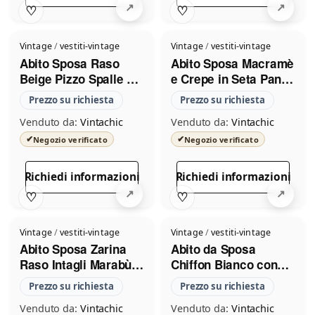
♡
♡
Vintage
/
vestiti-vintage
Vintage
/
vestiti-vintage
Abito Sposa Raso
Abito Sposa Macramè
Beige Pizzo Spalle e
e Crepe in Seta Panna
Maniche 1970
Fiocco Davanti 1960
Prezzo su richiesta
Prezzo su richiesta
Venduto da:
Vintachic
Venduto da:
Vintachic
✔
✔
Negozio verificato
Negozio verificato
Richiedi informazioni
Richiedi informazioni
♡
♡
Vintage
/
vestiti-vintage
Vintage
/
vestiti-vintage
Abito Sposa Zarina
Abito da Sposa
Raso Intagli Marabù
Chiffon Bianco con
1960
Blusa 1970
Prezzo su richiesta
Prezzo su richiesta
Venduto da:
Vintachic
Venduto da:
Vintachic