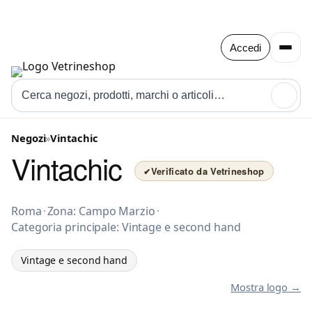
Accedi
🔍
Negozi
»
Vintachic
Vintachic
Verificato da Vetrineshop
✔
Vintage e second hand a Roma
Roma
·
Zona: Campo Marzio
·
Categoria principale: Vintage e second hand
Vintage e second hand
Mostra logo →