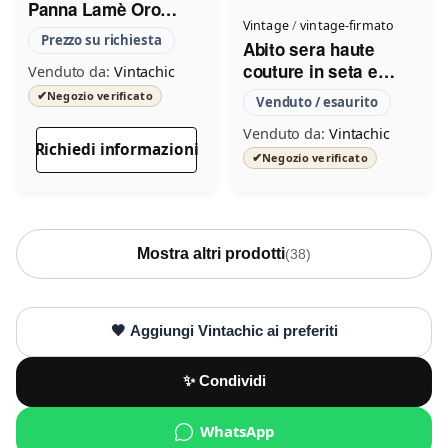
Panna Lamè Oro
Vintage
/
vintage-firmato
Lungo 1970
Prezzo su richiesta
Abito sera haute
Scrivi a Vintachic
couture in seta e
Venduto da:
Vintachic
velluto Renato
Invia un messaggio diretto al negozio
✔
Negozio verificato
Venduto / esaurito
Balestra 1980
tramite Vetrineshop.
Venduto da:
Vintachic
Richiedi informazioni
✔
Negozio verificato
Mostra altri prodotti
(38)
Messaggio
Scrivi almeno 20 caratteri, così il negozio potrà capire meglio la tua
richiesta.
🖤 Aggiungi Vintachic ai preferiti
✨ Condividi
WhatsApp