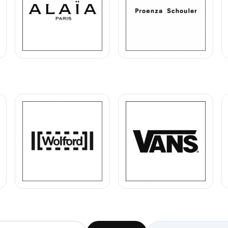
Scrivi a The Webster
Invia un messaggio diretto al negozio
tramite Vetrineshop.
aggio
 almeno 20 caratteri, così il negozio potrà capire meglio la tua richiesta.