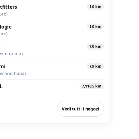
fitters
1.0 km
ore)
logie
1.0 km
ore)
t
7.0 km
ento uomo)
ami
7.9 km
second hand)
.
7,118.5 km
Vedi tutti i negozi