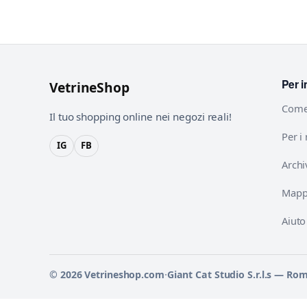
Per i
VetrineShop
Come
Il tuo shopping online nei negozi reali!
Per i
IG
FB
Archi
Mappa
Aiuto
© 2026 Vetrineshop.com
·
Giant Cat Studio S.r.l.s — Ro