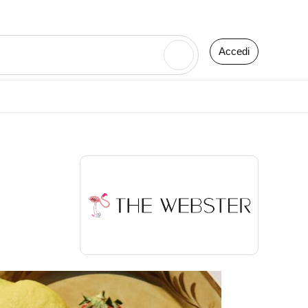
Accedi
🔍