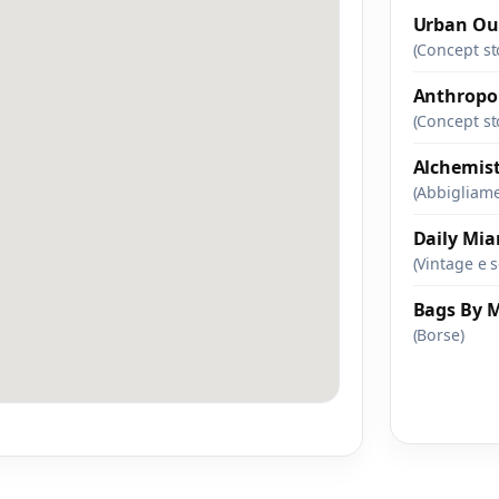
Urban Out
(Concept st
Anthropo
(Concept st
Alchemis
(Abbigliam
Daily Mi
(Vintage e 
Bags By M
(Borse)