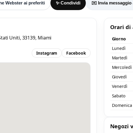
e Webster ai preferiti
✨ Condividi
✉️ Invia messaggio
Accetto l’informativa privacy
nimo 20 caratteri
Invia messaggi
Orari di
/ 2000
tati Uniti, 33139, Miami
Giorno
Lunedì
Instagram
Facebook
Martedì
Mercoledì
Giovedì
Venerdì
Sabato
Domenica
Negozi v