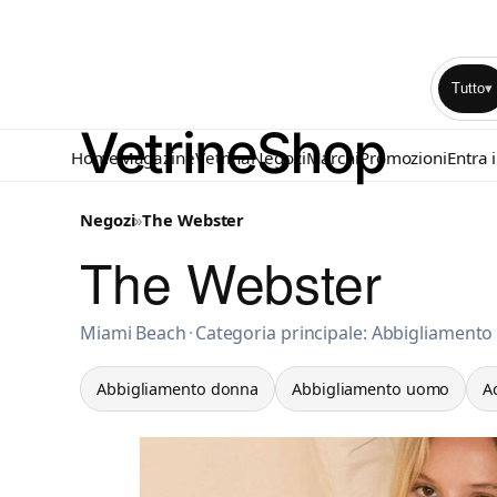
Tutto
▾
Home
Magazine
Vetrina
Negozi
Marchi
Promozioni
Entra 
Negozi
»
The Webster
The Webster
Abbigliamento donna a Miami
Miami Beach
·
Categoria principale: Abbigliament
Abbigliamento donna
Abbigliamento uomo
A