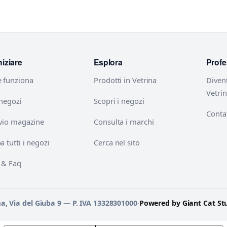
niziare
Esplora
Profe
 funziona
Prodotti in Vetrina
Diven
Vetri
 negozi
Scopri i negozi
Contat
vio magazine
Consulta i marchi
 tutti i negozi
Cerca nel sito
 & Faq
ma, Via del Giuba 9 — P. IVA 13328301000
·
Powered by Giant Cat St